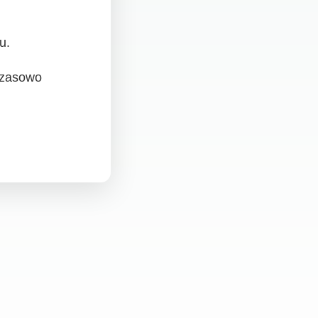
u.
czasowo